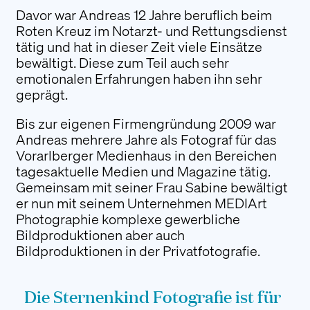
Davor war Andreas 12 Jahre beruflich beim
Mit unserem Newsletter halten wir Sie über
Roten Kreuz im Notarzt- und Rettungsdienst
aktuelle News, Veranstaltungen und
tätig und hat in dieser Zeit viele Einsätze
Aktivitäten auf dem Laufenden.
bewältigt. Diese zum Teil auch sehr
Anmelden
emotionalen Erfahrungen haben ihn sehr
geprägt.
Folgen Sie uns
Bis zur eigenen Firmengründung 2009 war
Andreas mehrere Jahre als Fotograf für das
Vorarlberger Medienhaus in den Bereichen
tagesaktuelle Medien und Magazine tätig.
Gemeinsam mit seiner Frau Sabine bewältigt
er nun mit seinem Unternehmen MEDIArt
Photographie komplexe gewerbliche
Bildproduktionen aber auch
Bildproduktionen in der Privatfotografie.
Die Sternenkind Fotografie ist für