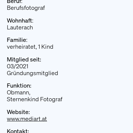
Beruf
:
Literatur
Berufsfotograf
Presseberichte
Wohnhaft
:
Lauterach
FAQ
Login
Familie
:
verheiratet, 1 Kind
Mitglied seit:
Kontakt
03/2021
Wir stehen Ihnen gerne bei Fragen oder
Gründungsmitglied
Wünschen persönlich zur Verfügung.
Funktion:
Kontaktieren Sie uns
Obmann,
Sternenkind Fotograf
Alarmierung
Website:
Unsere Fotograf:innen stehen auf Wunsch
www.mediart.at
von Sternenkind-Eltern in allen Vorarlberger
Krankenhäusern zur Verfügung. Betroffene
Kontakt: