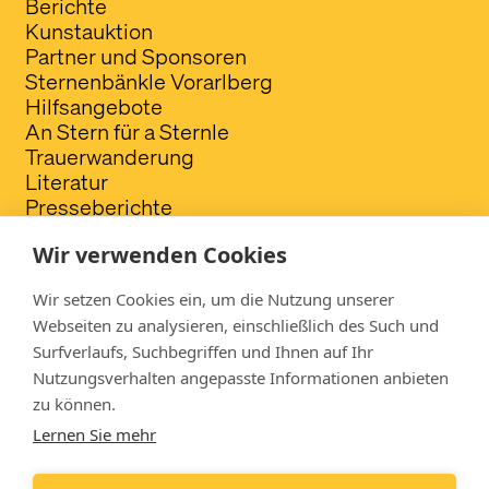
Berichte
Kunstauktion
Partner und Sponsoren
Sternenbänkle Vorarlberg
Hilfsangebote
An Stern für a Sternle
Trauerwanderung
Literatur
Presseberichte
FAQ
Wir verwenden Cookies
Spendenkonto
Wir setzen Cookies ein, um die Nutzung unserer
VergissMichNicht - Verein für Sternenkinder
Webseiten zu analysieren, einschließlich des Such und
Fotografie
Surfverlaufs, Suchbegriffen und Ihnen auf Ihr
Raiffeisenbank im Walgau
Nutzungsverhalten angepasste Informationen anbieten
IBAN: AT72 3745 8000 0436 1135
zu können.
Lernen Sie mehr
Folgen Sie uns