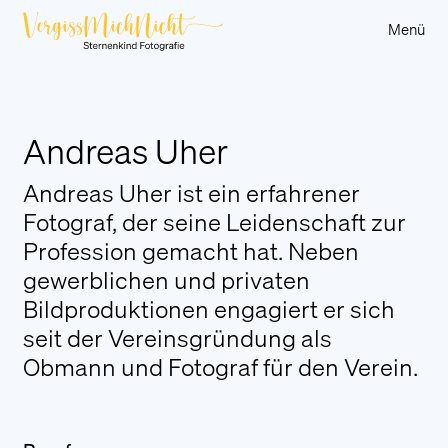
Menü
Über uns
Andreas Uher
Sternenkinder
Andreas Uher ist ein erfahrener
Sternenkind-Eltern
Fotograf, der seine Leidenschaft zur
Berichte
Profession gemacht hat. Neben
Kunstauktion
gewerblichen und privaten
Partner und Sponsoren
Bildproduktionen engagiert er sich
Sternenbänkle Vorarlberg
seit der Vereinsgründung als
Obmann und Fotograf für den Verein.
Hilfsangebote
An Stern für a Sternle
Trauerwanderung