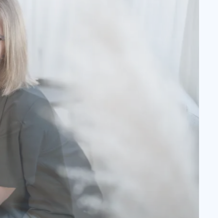
An Stern für a Sternle
Trauerwanderung
Wir laden Eltern von Sternenkindern ein, in
der Natur Kraft zu schöpfen, dem Schmerz
Raum zu geben und ihrem Kind in liebevoller
Verbundenheit nahe zu sein.
Trauerwanderung
Newsletter
Mit unserem Newsletter halten wir Sie über
aktuelle News, Veranstaltungen und
Aktivitäten auf dem Laufenden.
Anmelden