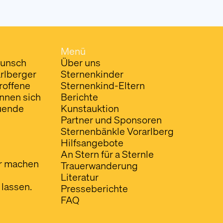
Menü
Wunsch
Über uns
arlberger
Sternenkinder
roffene
Sternenkind-Eltern
önnen sich
Berichte
euende
Kunstauktion
Partner und Sponsoren
Sternenbänkle Vorarlberg
Hilfsangebote
An Stern für a Sternle
ar machen
Trauerwanderung
Literatur
lassen.
Presseberichte
FAQ