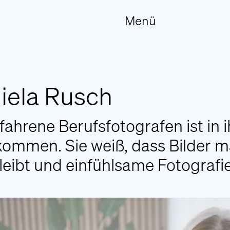
Menü
Kontakt
iela Rusch
Wir stehen Ihnen gerne bei Fragen oder
Wünschen persönlich zur Verfügung.
rfahrene Berufsfotografen ist i
Kontaktieren Sie uns
ommen. Sie weiß, dass Bilder m
leibt und einfühlsame Fotografi