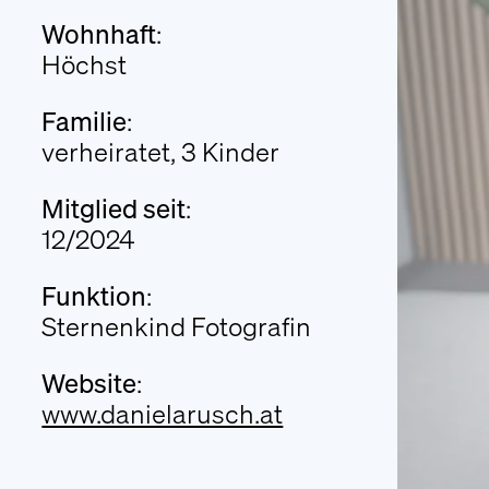
An Stern für a Sternle
Wohnhaft
:
Höchst
Trauerwanderung
Literatur
Familie
:
Presseberichte
verheiratet, 3 Kinder
FAQ
Mitglied seit
:
12/2024
Funktion
:
Sternenkind Fotografin
Website
:
www.danielarusch.at