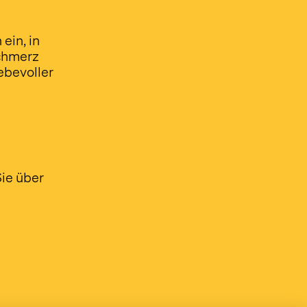
ein, in
Schmerz
ebevoller
Sie über
d