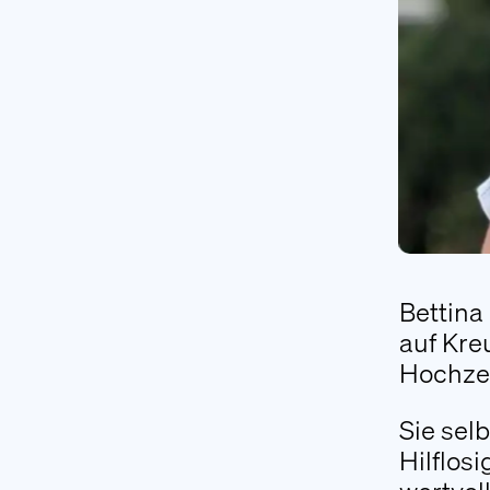
Bettina
auf Kre
Hochzei
Sie sel
Hilflosi