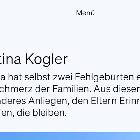
Menü
Kontakt
tina Kogler
Wir stehen Ihnen gerne bei Fragen oder
Wünschen persönlich zur Verfügung.
na hat selbst zwei Fehlgeburten 
Kontaktieren Sie uns
chmerz der Familien. Aus diesem 
deres Anliegen, den Eltern Er
en, die bleiben.