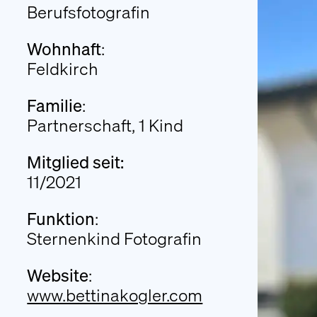
Berufsfotografin
An Stern für a Sternle
Trauerwanderung
Wohnhaft
:
Feldkirch
Literatur
Presseberichte
Familie
:
FAQ
Partnerschaft, 1 Kind
Mitglied seit:
11/2021
Funktion
:
Sternenkind Fotografin
Website
:
www.bettinakogler.com