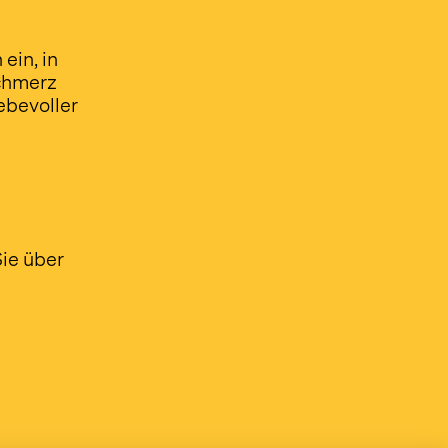
ein, in
Schmerz
ebevoller
Sie über
d