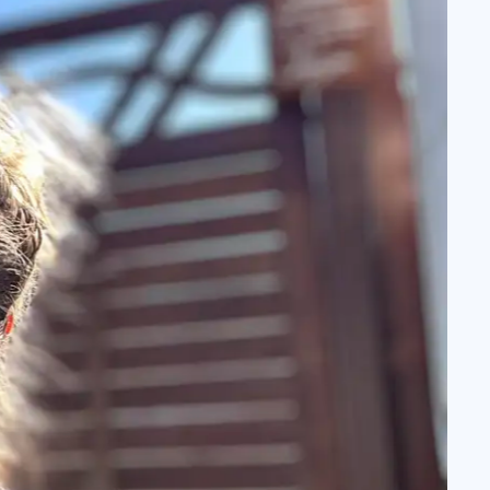
An Stern für a Sternle
Trauerwanderung
Wir laden Eltern von Sternenkindern ein, in
der Natur Kraft zu schöpfen, dem Schmerz
Raum zu geben und ihrem Kind in liebevoller
Verbundenheit nahe zu sein.
Trauerwanderung
Newsletter
Mit unserem Newsletter halten wir Sie über
aktuelle News, Veranstaltungen und
Aktivitäten auf dem Laufenden.
Anmelden