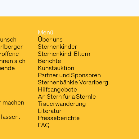
Menü
Wunsch
Über uns
arlberger
Sternenkinder
roffene
Sternenkind-Eltern
önnen sich
Berichte
euende
Kunstauktion
Partner und Sponsoren
Sternenbänkle Vorarlberg
Hilfsangebote
An Stern für a Sternle
ar machen
Trauerwanderung
Literatur
lassen.
Presseberichte
FAQ