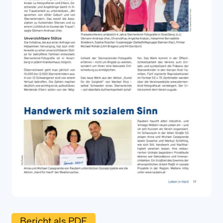
Literatur
Presseberichte
FAQ
Login
Kontakt
Wir stehen Ihnen gerne bei Fragen oder
Wünschen persönlich zur Verfügung.
Kontaktieren Sie uns
Alarmierung
Unsere Fotograf:innen stehen auf Wunsch
von Sternenkind-Eltern in allen Vorarlberger
Krankenhäusern zur Verfügung. Betroffene
Bericht als PDF