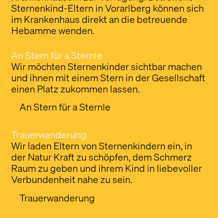
Sternenkind-Eltern in Vorarlberg können sich
Mit unserem Newsletter halten wir Sie über
im Krankenhaus direkt an die betreuende
aktuelle News, Veranstaltungen und
Hebamme wenden.
Aktivitäten auf dem Laufenden.
Anmelden
An Stern für a Sternle
Wir möchten Sternenkinder sichtbar machen
und ihnen mit einem Stern in der Gesellschaft
Folgen Sie uns
einen Platz zukommen lassen.
An Stern für a Sternle
Trauerwanderung
Wir laden Eltern von Sternenkindern ein, in
der Natur Kraft zu schöpfen, dem Schmerz
Raum zu geben und ihrem Kind in liebevoller
Verbundenheit nahe zu sein.
Trauerwanderung