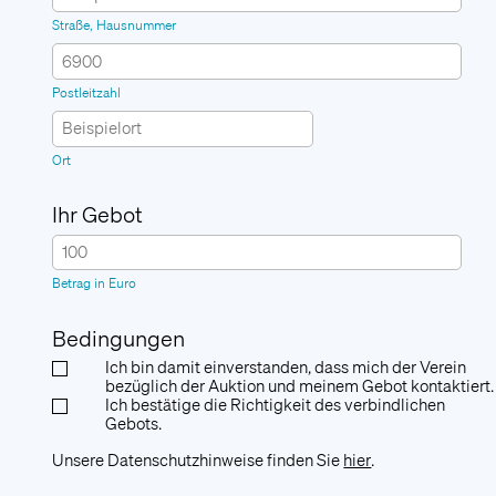
Mit unserem Newsletter halten wir Sie über
Straße, Hausnummer
aktuelle News, Veranstaltungen und
Aktivitäten auf dem Laufenden.
Postleitzahl
Anmelden
Ort
Folgen Sie uns
Ihr Gebot
Betrag in Euro
Bedingungen
Ich bin damit einverstanden, dass mich der Verein
bezüglich der Auktion und meinem Gebot kontaktiert.
Ich bestätige die Richtigkeit des verbindlichen
Gebots.
Unsere Datenschutzhinweise finden Sie
hier
.