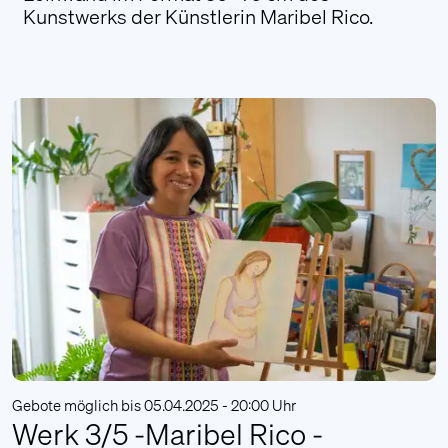
Kunstwerks der Künstlerin Maribel Rico.
Literatur
Presseberichte
FAQ
Login
Kontakt
Wir stehen Ihnen gerne bei Fragen oder
Wünschen persönlich zur Verfügung.
Kontaktieren Sie uns
Alarmierung
Unsere Fotograf:innen stehen auf Wunsch von
Sternenkind-Eltern in allen Vorarlberger
Gebote möglich bis 05.04.2025 - 20:00 Uhr
Krankenhäusern zur Verfügung. Betroffene
Werk 3/5 -Maribel Rico -