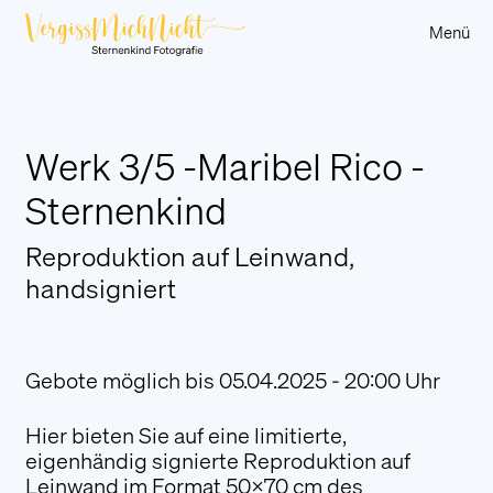
Menü
Über uns
Werk 3/5 -Maribel Rico -
Sternenkinder
Sternenkind
Sternenkind-Eltern
Berichte
Reproduktion auf Leinwand,
handsigniert
Kunstauktion
Partner und Sponsoren
Sternenbänkle Vorarlberg
Gebote möglich bis 05.04.2025 - 20:00 Uhr
Hilfsangebote
Hier bieten Sie auf eine limitierte,
An Stern für a Sternle
eigenhändig signierte Reproduktion auf
Trauerwanderung
Leinwand im Format 50x70 cm des