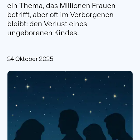
ein Thema, das Millionen Frauen
Literatur
betrifft, aber oft im Verborgenen
Presseberichte
bleibt: den Verlust eines
FAQ
ungeborenen Kindes.
Login
24 Oktober 2025
Kontakt
Wir stehen Ihnen gerne bei Fragen oder
Wünschen persönlich zur Verfügung.
Kontaktieren Sie uns
Alarmierung
Unsere Fotograf:innen stehen auf Wunsch
von Sternenkind-Eltern in allen Vorarlberger
Krankenhäusern zur Verfügung. Betroffene