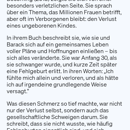
besonders verletzlichen Seite. Sie sprach
Mit unserem Newsletter halten wir Sie über
über ein Thema, das Millionen Frauen betrifft,
aktuelle News, Veranstaltungen und
aber oft im Verborgenen bleibt: den Verlust
Aktivitäten auf dem Laufenden.
eines ungeborenen Kindes.
Anmelden
In ihrem Buch beschreibt sie, wie sie und
Barack sich auf ein gemeinsames Leben
Folgen Sie uns
voller Pläne und Hoffnungen einließen – bis
sich alles veränderte. Sie war Anfang 30, als
sie schwanger wurde, und kurze Zeit später
eine Fehlgeburt erlitt. In ihren Worten: „Ich
fühlte mich allein und verloren, und als hätte
ich auf irgendeine grundlegende Weise
versagt.“
Was diesen Schmerz so tief machte, war nicht
nur der Verlust selbst, sondern auch das
gesellschaftliche Schweigen darum. Sie
schreibt, dass sie nicht wusste, wie häufig