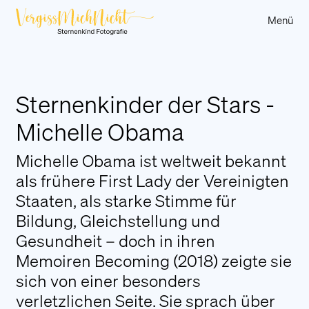
Menü
Über uns
Sternenkinder der Stars -
Sternenkinder
Michelle Obama
Sternenkind-Eltern
Berichte
Michelle Obama ist weltweit bekannt
als frühere First Lady der Vereinigten
Kunstauktion
Staaten, als starke Stimme für
Partner und Sponsoren
Bildung, Gleichstellung und
Sternenbänkle Vorarlberg
Gesundheit – doch in ihren
Hilfsangebote
Memoiren Becoming (2018) zeigte sie
An Stern für a Sternle
sich von einer besonders
verletzlichen Seite. Sie sprach über
Trauerwanderung