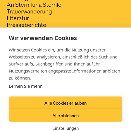
An Stern für a Sternle
Trauerwanderung
Literatur
Presseberichte
FAQ
Wir verwenden Cookies
Spendenkonto
Wir setzen Cookies ein, um die Nutzung unserer
VergissMichNicht - Verein für Sternenkinder
Webseiten zu analysieren, einschließlich des Such und
Fotografie
Surfverlaufs, Suchbegriffen und Ihnen auf Ihr
Raiffeisenbank im Walgau
Nutzungsverhalten angepasste Informationen anbieten
IBAN: AT72 3745 8000 0436 1135
zu können.
Lernen Sie mehr
Folgen Sie uns
Alle Cookies erlauben
Alle ablehnen
© 2026 sternenkind-fotografie.at
Impressum
Einstellungen