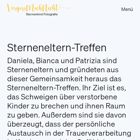
Menü
Über uns
Sterneneltern-Treffen
Sternenkinder
Daniela, Bianca und Patrizia sind
Sternenkind-Eltern
Sterneneltern und gründeten aus
Berichte
dieser Gemeinsamkeit heraus das
Kunstauktion
Sterneneltern-Treffen. Ihr Ziel ist es,
Partner und Sponsoren
das Schweigen über verstorbene
Sternenbänkle Vorarlberg
Kinder zu brechen und ihnen Raum
zu geben. Außerdem sind sie davon
Hilfsangebote
überzeugt, dass der persönliche
An Stern für a Sternle
Austausch in der Trauerverarbeitung
Trauerwanderung