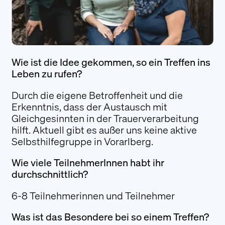
Sternenkind-Eltern in Vorarlberg können sich
im Krankenhaus direkt an die betreuende
Hebamme wenden.
An Stern für a Sternle
Wir möchten Sternenkinder sichtbar machen
Wie ist die Idee gekommen, so ein Treffen ins
und ihnen mit einem Stern in der Gesellschaft
Leben zu rufen?
einen Platz zukommen lassen.
Durch die eigene Betroffenheit und die
An Stern für a Sternle
Erkenntnis, dass der Austausch mit
Gleichgesinnten in der Trauerverarbeitung
hilft. Aktuell gibt es außer uns keine aktive
Trauerwanderung
Selbsthilfegruppe in Vorarlberg.
Wir laden Eltern von Sternenkindern ein, in
der Natur Kraft zu schöpfen, dem Schmerz
Wie viele TeilnehmerInnen habt ihr
Raum zu geben und ihrem Kind in liebevoller
durchschnittlich?
Verbundenheit nahe zu sein.
6-8 Teilnehmerinnen und Teilnehmer
Trauerwanderung
Was ist das Besondere bei so einem Treffen?
Newsletter