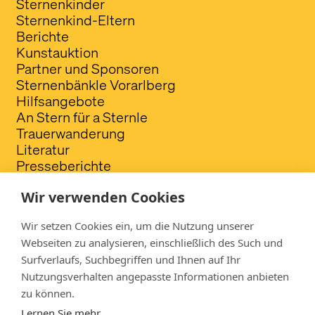
Sternenkinder
Sternenkind-Eltern
Berichte
Kunstauktion
Partner und Sponsoren
Sternenbänkle Vorarlberg
Hilfsangebote
An Stern für a Sternle
Trauerwanderung
Literatur
Presseberichte
FAQ
Wir verwenden Cookies
Spendenkonto
Wir setzen Cookies ein, um die Nutzung unserer
VergissMichNicht - Verein für Sternenkinder
Webseiten zu analysieren, einschließlich des Such und
Fotografie
Surfverlaufs, Suchbegriffen und Ihnen auf Ihr
Raiffeisenbank im Walgau
Nutzungsverhalten angepasste Informationen anbieten
IBAN: AT72 3745 8000 0436 1135
zu können.
Lernen Sie mehr