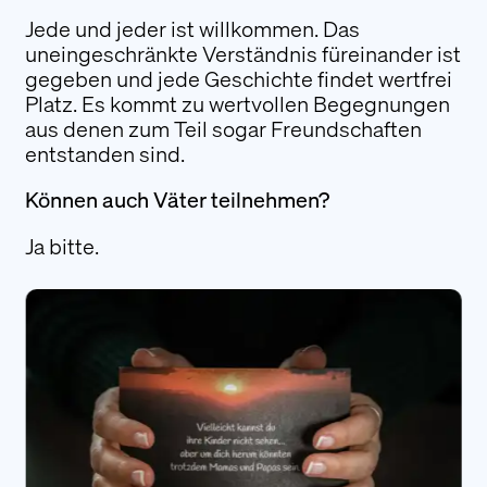
Mit unserem Newsletter halten wir Sie über
Jede und jeder ist willkommen. Das
aktuelle News, Veranstaltungen und
uneingeschränkte Verständnis füreinander ist
Aktivitäten auf dem Laufenden.
gegeben und jede Geschichte findet wertfrei
Platz. Es kommt zu wertvollen Begegnungen
Anmelden
aus denen zum Teil sogar Freundschaften
entstanden sind.
Folgen Sie uns
Können auch Väter teilnehmen?
Ja bitte.