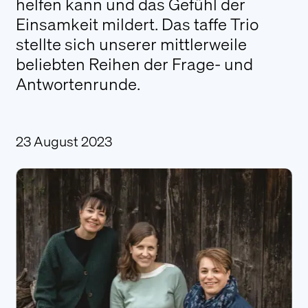
helfen kann und das Gefühl der
Literatur
Einsamkeit mildert. Das taffe Trio
Presseberichte
stellte sich unserer mittlerweile
beliebten Reihen der Frage- und
FAQ
Antwortenrunde.
Login
23 August 2023
Kontakt
Wir stehen Ihnen gerne bei Fragen oder
Wünschen persönlich zur Verfügung.
Kontaktieren Sie uns
Alarmierung
Unsere Fotograf:innen stehen auf Wunsch
von Sternenkind-Eltern in allen Vorarlberger
Krankenhäusern zur Verfügung. Betroffene